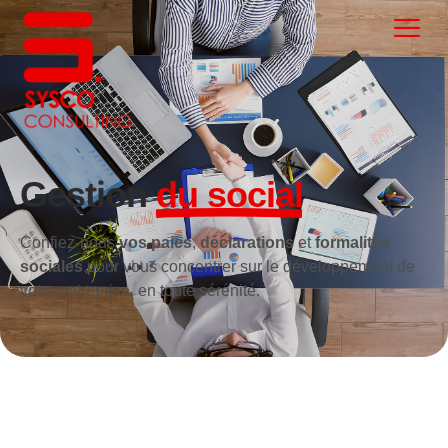
Gestion
du social
Confiez-nous
vos paies
,
déclarations
et
formalités
sociales
pour vous concentrer sur le développement de
votre entreprise, en toute sérénité.